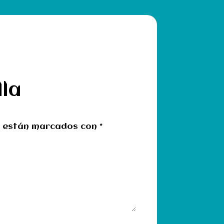
lla
s están marcados con
*