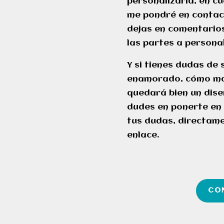
personalizarla, en c
me pondré en contact
dejas en comentarios
las partes a personal
Y si tienes dudas de 
enamorado, cómo man
quedará bien un dis
dudes en ponerte en
tus dudas, directame
enlace.
CO