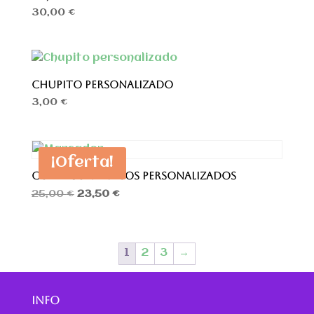
30,00
€
CHUPITO PERSONALIZADO
3,00
€
¡Oferta!
COFRE CON 2 VASOS PERSONALIZADOS
El
El
25,00
€
23,50
€
precio
precio
original
actual
era:
es:
1
2
3
→
25,00 €.
23,50 €.
INFO