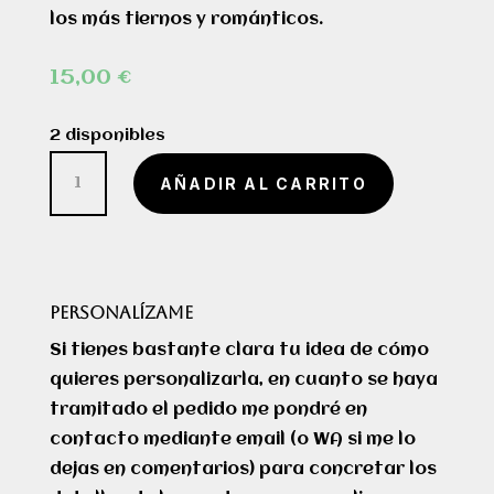
los más tiernos y románticos.
15,00
€
2 disponibles
Osito
AÑADIR AL CARRITO
beige
"Tú
&
Yo"
PERSONALÍZAME
cantidad
Si tienes bastante clara tu idea de cómo
quieres personalizarla, en cuanto se haya
tramitado el pedido me pondré en
contacto mediante email (o WA si me lo
dejas en comentarios) para concretar los