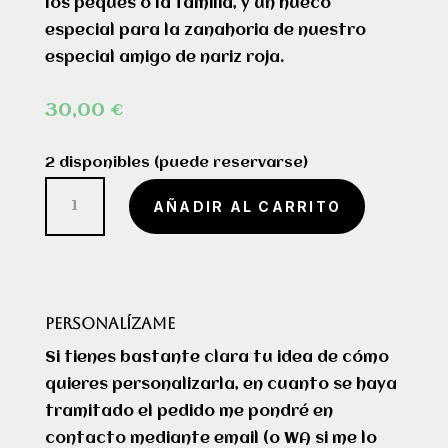
los peques o la familia, y un hueco
especial para la zanahoria de nuestro
especial amigo de nariz roja.
30,00
€
2 disponibles (puede reservarse)
Mantel
AÑADIR AL CARRITO
de
aperitivo
de
Papá
PERSONALÍZAME
Noel
cantidad
Si tienes bastante clara tu idea de cómo
quieres personalizarla, en cuanto se haya
tramitado el pedido me pondré en
contacto mediante email (o WA si me lo