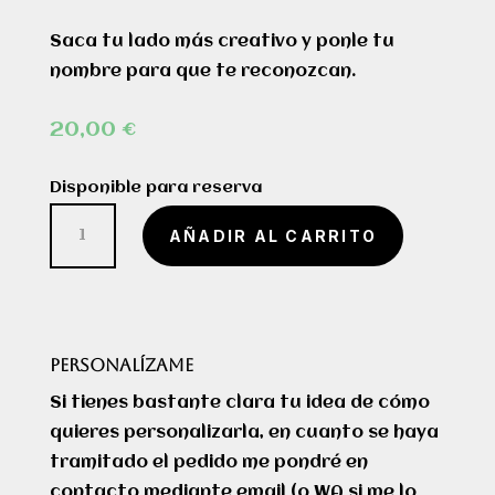
Saca tu lado más creativo y ponle tu
nombre para que te reconozcan.
20,00
€
Disponible para reserva
Gorro
AÑADIR AL CARRITO
Sanitario
"Pasión
por
Cuidar"
PERSONALÍZAME
cantidad
Si tienes bastante clara tu idea de cómo
quieres personalizarla, en cuanto se haya
tramitado el pedido me pondré en
contacto mediante email (o WA si me lo