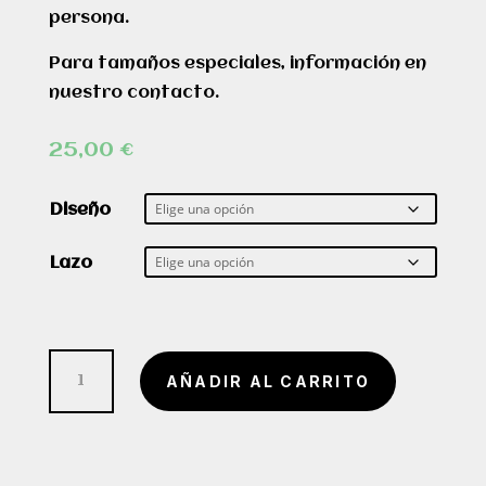
persona.
Para tamaños especiales, información en
nuestro contacto.
25,00
€
Diseño
Lazo
Funda
AÑADIR AL CARRITO
de
libro
"Empíreo"
cantidad