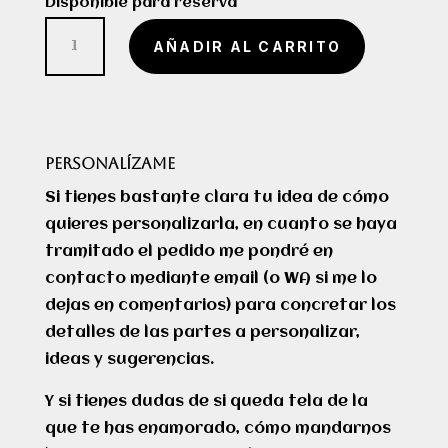
Disponible para reserva
Funda
AÑADIR AL CARRITO
de
libro
"Alas
de
PERSONALÍZAME
hierro"
cantidad
Si tienes bastante clara tu idea de cómo
quieres personalizarla, en cuanto se haya
tramitado el pedido me pondré en
contacto mediante email (o WA si me lo
dejas en comentarios) para concretar los
detalles de las partes a personalizar,
ideas y sugerencias.
Y si tienes dudas de si queda tela de la
que te has enamorado, cómo mandarnos