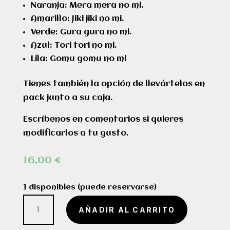
Naranja: Mera mera no mi.
Amarillo: Jiki jiki no mi.
Verde: Gura gura no mi.
Azul: Tori tori no mi.
Lila: Gomu gomu no mi
Tienes también la opción de llevártelos en
pack junto a su caja.
Escríbenos en comentarios si quieres
modificarlos a tu gusto.
16,00
€
1 disponibles (puede reservarse)
Frutas
AÑADIR AL CARRITO
del
diablo