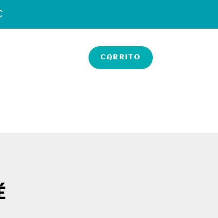
€
CARRITO
É