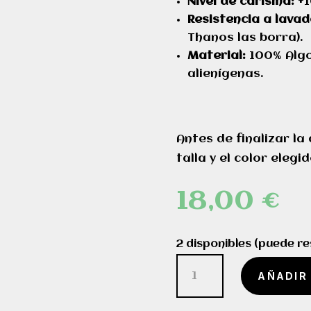
Nivel de carisma:
+1
Resistencia a lavad
Thanos las borra).
Material:
100% Alg
alienígenas.
Antes de finalizar la
talla y el color elegid
18,00
€
2 disponibles (puede r
Dino
AÑADIR
café
cantidad