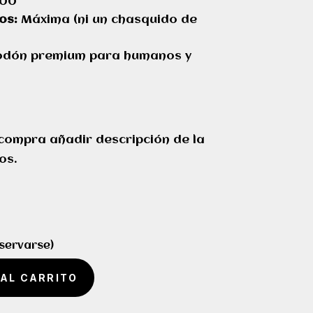
00
os:
Máxima (ni un chasquido de
odón premium para humanos y
 compra añadir descripción de la
os.
eservarse)
 AL CARRITO