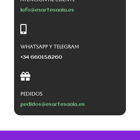
info@esartesania.es

WHATSAPP Y TELEGRAM
+34 660158260

PEDIDOS
pedidos@esartesania.es